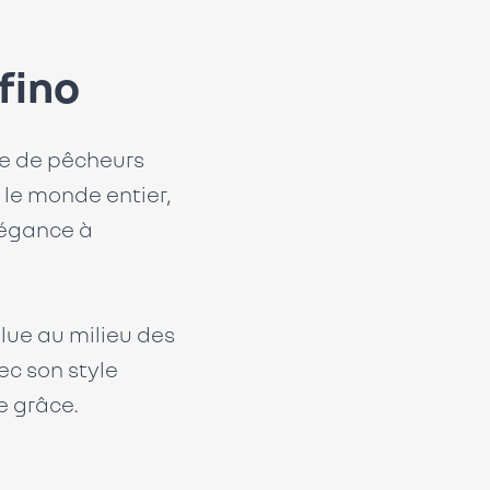
fino
age de pêcheurs
le monde entier,
légance à
lue au milieu des
ec son style
e grâce.