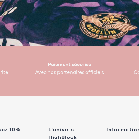
Paiement sécurisé
rité
Avec nos partenaires officiels
Co
sez 10%
L'univers
Informatio
HighBlock