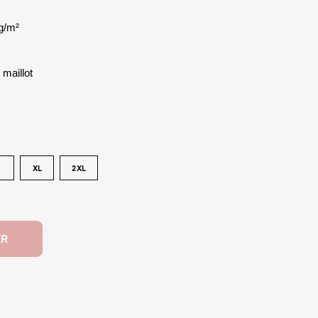
g/m²
 maillot
XL
2XL
ER