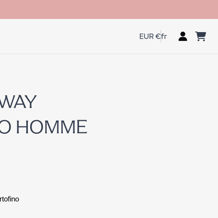
EUR €
fr
AWAY
NO HOMME
tofino