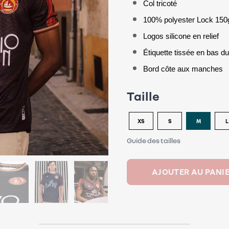
Col tricoté
100% polyester Lock 150
Logos silicone en relief
Étiquette tissée en bas du
Bord côte aux manches
Taille
XS
S
M
L
Guide des tailles
AJOUTER AU PANI