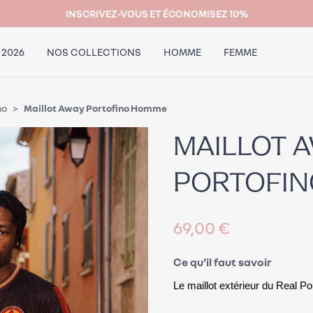
INSCRIVEZ-VOUS ET ÉCONOMISEZ 10%
 2026
NOS COLLECTIONS
HOMME
FEMME
no
Maillot Away Portofino Homme
MAILLOT 
PORTOFI
69,00 €
Ce qu'il faut savoir
Le maillot extérieur 
du Real Por