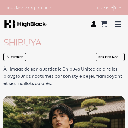
Inscrivez-vous pour -10%
EUR €
fr
SHIBUYA
FILTRES
PERTINENCE
À l’image de son quartier, le Shibuya United éclaire les
playgrounds nocturnes par son style de jeu flamboyant
et ses maillots colorés.