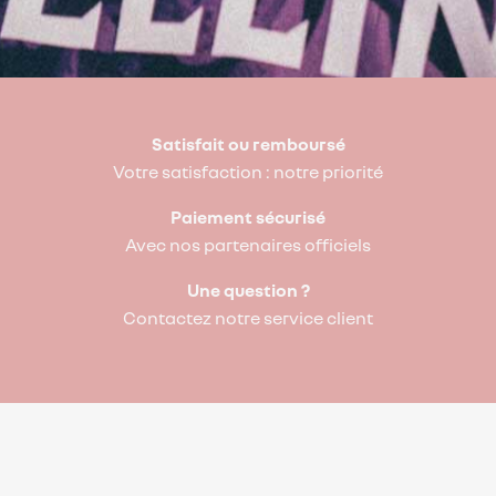
Satisfait ou remboursé
Votre satisfaction : notre priorité
Paiement sécurisé
Avec nos partenaires officiels
Une question ?
Contactez notre service client