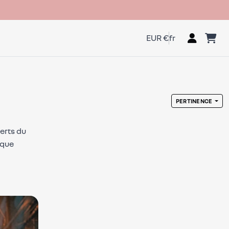
EUR €
fr
PERTINENCE
perts du
ique