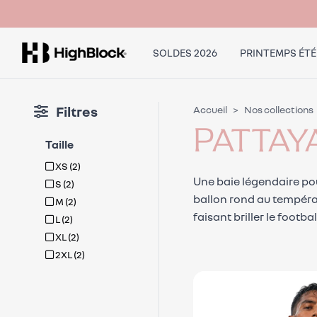
SOLDES 2026
PRINTEMPS ÉTÉ
Filtres
Accueil
Nos collections
PATTAY
Taille
XS
(2)
Une baie légendaire pour
S
(2)
ballon rond au tempéra
M
(2)
faisant briller le footba
L
(2)
XL
(2)
2XL
(2)