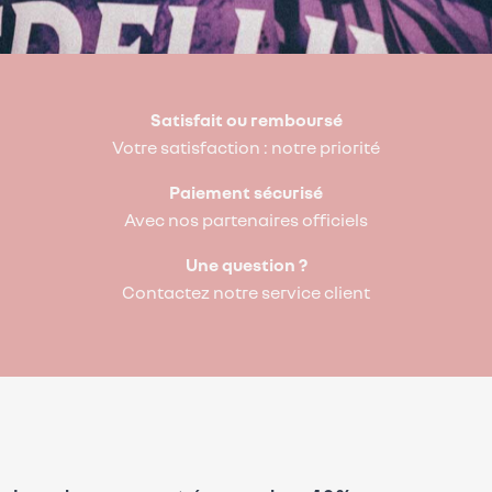
Satisfait ou remboursé
Votre satisfaction : notre priorité
Paiement sécurisé
Avec nos partenaires officiels
Une question ?
Contactez notre service client