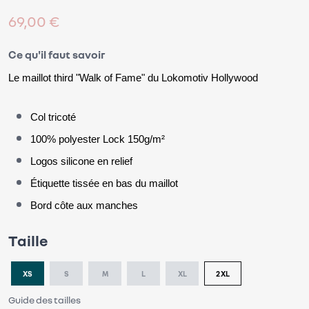
69,00 €
Ce qu'il faut savoir
Le maillot third "Walk
 of Fame"
 du Lokomotiv Hollywood
Col tricoté
100% polyester Lock 150g/m²
Logos silicone en relief
Étiquette tissée en bas du maillot
Bord côte aux manches
Taille
XS
S
M
L
XL
2XL
Guide des tailles